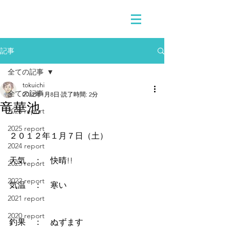
記事
全ての記事
tokuichi
全ての記事
2012年1月8日
読了時間: 2分
竜華池
2026 report
2025 report
２０１２年１月７日（土）
2024 report
天気　：　快晴!!
2023 report
2022 report
気温　：　寒い
2021 report
2020 report
釣果　：　ぬずます