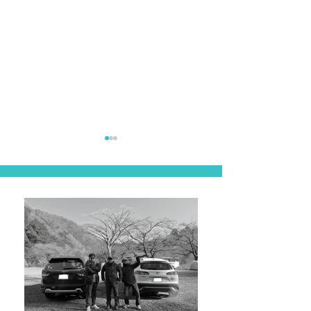
東北遠征
うらたん＆キャンプ