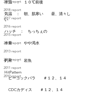
2019 report
水温　：　１０℃前後
2018 report
気温　：　朝、肌寒い　　昼、清々し
2017 report
い
2016 report
ハッチ　：　ちっちぇの
2015 report
2014 report
水量　：　やや渇水
2013 report
2012 report
釣果　：　岩魚
2011 report
HitPattern
2010 report
　ピーコックパラ　　＃１２、１４
　CDCカディス　　＃１２、１４