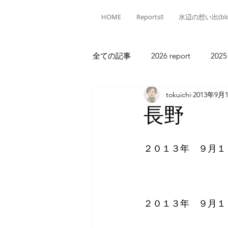
HOME
Reports!!
水辺の想い出(blo
全ての記事
2026 report
2025
tokuichi
2013年9月
2020 report
2019 report
長野
2013 report
2012 report
２０１３年　９月１４
２０１３年　９月１４