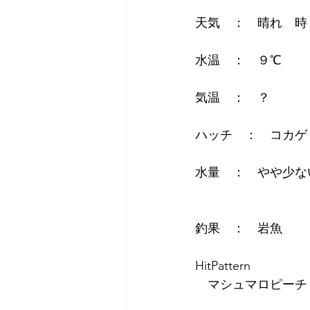
天気　：　晴れ　時
水温　：　９℃
気温　：　？
ハッチ　：　コカゲ
水量　：　やや少な
釣果　：　岩魚
HitPattern
　マシュマロピーチ