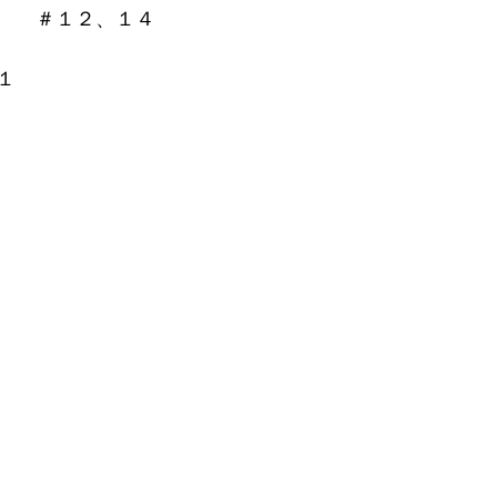
　　＃１２、１４
１