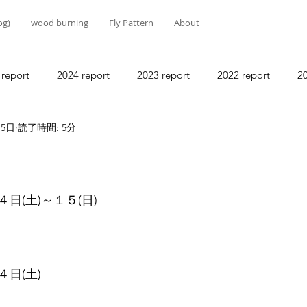
g)
wood burning
Fly Pattern
About
 report
2024 report
2023 report
2022 report
20
15日
読了時間: 5分
2018 report
2017 report
2016 report
2015 report
2011 report
2010 report
日(土)～１５(日)
日(土)