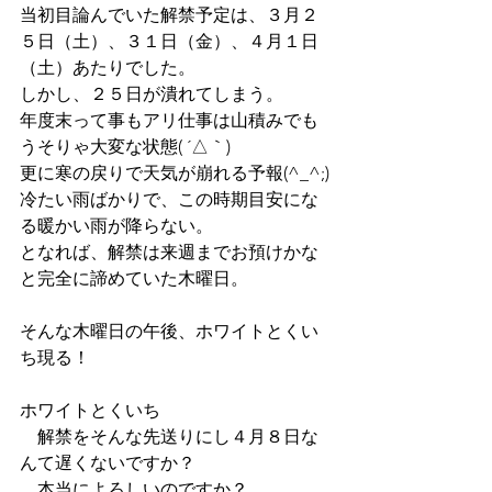
当初目論んでいた解禁予定は、３月２
５日（土）、３１日（金）、４月１日
（土）あたりでした。
しかし、２５日が潰れてしまう。
年度末って事もアリ仕事は山積みでも
うそりゃ大変な状態( ´△｀)
更に寒の戻りで天気が崩れる予報(^_^;)
冷たい雨ばかりで、この時期目安にな
る暖かい雨が降らない。
となれば、解禁は来週までお預けかな
と完全に諦めていた木曜日。
そんな木曜日の午後、ホワイトとくい
ち現る！
ホワイトとくいち
　解禁をそんな先送りにし４月８日な
んて遅くないですか？
　本当によろしいのですか？