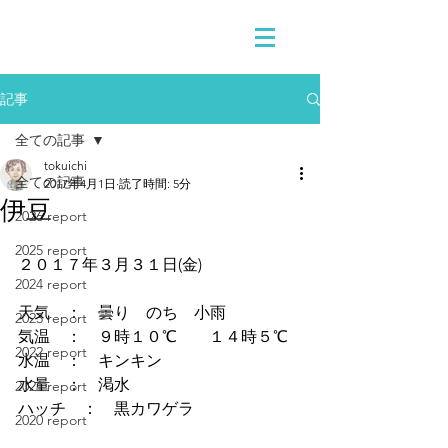
記事
全ての記事
tokuichi
全ての記事
2017年4月1日
読了時間: 5分
伊豆
2026 report
2025 report
２０１７年３月３１日(金)
2024 report
天気　：　曇り　のち　小雨
2023 report
気温　：　９時１０℃　　１４時５℃
2022 report
水温　：　キンキン
水量　：　渇水
2021 report
ハッチ　：　黒カワゲラ
2020 report