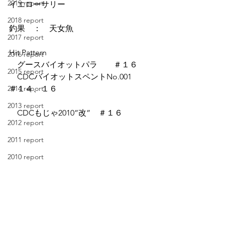
2019 report
イエローサリー　
2018 report
釣果　：　天女魚
2017 report
Hit Pattern
2016 report
　グースバイオットパラ　　＃１６
2015 report
　CDCバイオットスペントNo.001　　
2014 report
＃１４、１６
2013 report
　CDCもじゃ2010”改”　＃１６
2012 report
2011 report
2010 report