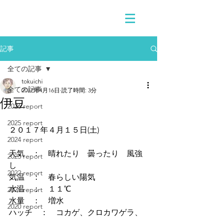
記事
全ての記事
tokuichi
全ての記事
2017年4月16日
読了時間: 3分
伊豆
2026 report
2025 report
２０１７年４月１５日(土)
2024 report
天気　：　晴れたり　曇ったり　風強
2023 report
し
2022 report
気温　：　春らしい陽気
水温　：　１１℃
2021 report
水量　：　増水
2020 report
ハッチ　：　コカゲ、クロカワゲラ、