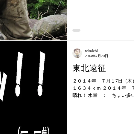
tokuichi
2014年7月20日
東北遠征
２０１４年 ７月１7日（木）～１９日
１６３４ｋｍ ２０１４年 ７月１７日(
晴れ！ 水量 ： ちょい多い 釣果 ： 岩魚、山女
HitPattern CDCアント２