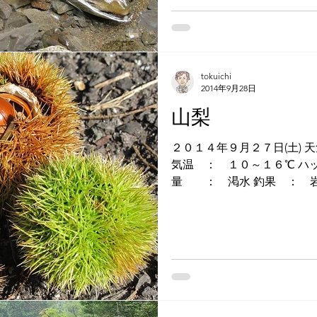
tokuichi
2014年9月28日
山梨
２０１４年９月２７日(土) 天気 ： 快晴 水温 ： ？？？
気温 ： １０～１６℃ ハッチ ： ユスリカ 水
量 ： 渇水 釣果 ： 岩魚 HitPattern CDCアント２０
１４-001