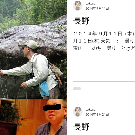
tokuichi
2014年9月14日
長野
２０１４年 ９月１１日（木
月１１日(木) 天気 ： 曇り ときどき 晴れ のち
雷雨 のち 曇り ときどき 晴れ 水温
い 水量 ： 少ない・・・ 気温 ： 朝１３℃、日中は分
からん 釣果 ： 岩魚、天女魚
tokuichi
2014年8月24日
長野