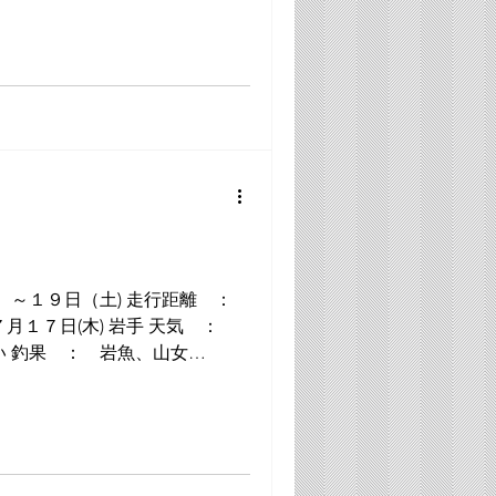
（土) 走行距離 ：
木) 岩手 天気 ：
０１４-001 ＃１１、１３ ...