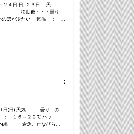
日) ２３日 天
 ？...
 ： 曇り の
０１４-001 ＃１１、１３ ...