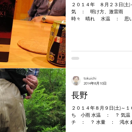
２０１４年 ８月２３日(土)～２４日(
気 ： 明け方、激雷雨 移動後・・・曇り
時々 晴れ 水温 ： 思いのほか冷たい 気温 ： と
ても涼しい！！ 水量 ： 多し！ ２４日 天気 ： 曇
り 時々 晴れ 水温 ：
tokuichi
2014年8月10日
長野
２０１４年８月９日(土)～１０日(日) 天気
ち 小雨 水温 ： ？ 気温 ： １６～２２℃ ハッ
チ ： ？ 水量 ： 渇水 釣果 ： 岩魚、たなびら
HitPattern CDCアント２