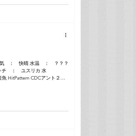
 ＃１３ CDCアント２０１４-002 ＃１５...