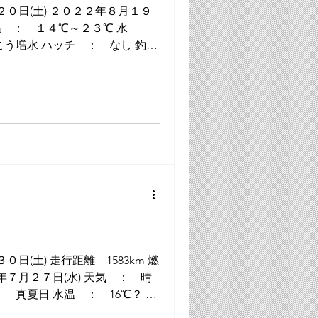
２０日(土) ２０２２年８月１９
気温 ： １４℃～２３℃ 水
う増水 ハッチ ： なし 釣
attern 各種パラパラ ＃１３
日(土) 走行距離 1583km 燃
２２年７月２７日(水) 天気 ： 晴
 真夏日 水温 ： 16℃？ 水
： なし 釣果 ： 岩魚 Hit