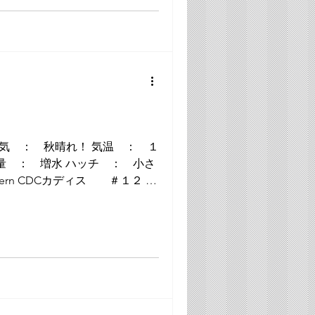
天気 ： 秋晴れ！ 気温 ： １
水量 ： 増水 ハッチ ： 小さ
ttern CDCカディス ＃１２ 蝦
パイダー ＃１３ MHスパイ