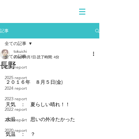
記事
全ての記事
tokuichi
全ての記事
2016年8月7日
読了時間: 4分
長野
2026 report
2025 report
２０１６年　８月５日(金)
2024 report
2023 report
天気　：　夏らしい晴れ！！
2022 report
水温　：　思いの外冷たかった
2021 report
2020 report
気温　：　？