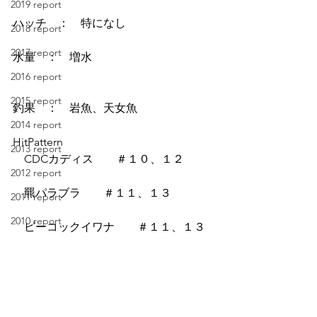
2019 report
ハッチ　：　特になし
2018 report
2017 report
水量　：　増水
2016 report
2015 report
釣果　：　岩魚、天女魚
2014 report
HitPattern
2013 report
　CDCカディス　　＃１０、１２
2012 report
　羆パラブラ　　＃１１、１３
2011 report
2010 report
　ピーコックイワナ　　＃１１、１３