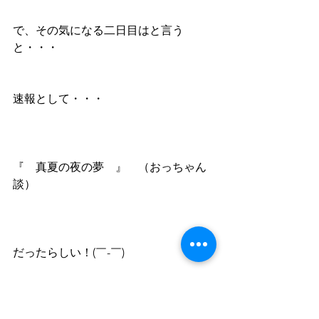
で、その気になる二日目はと言う
と・・・
速報として・・・
『　真夏の夜の夢　』　（おっちゃん
談）
だったらしい！(￣-￣)ゞ
無理せず、帰宅の判断正しかったかも