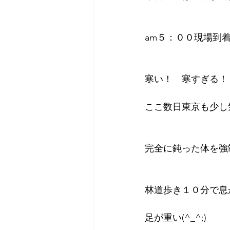
am５：００現場到
寒い！　寒すぎる！
ここ数日東京も少し
完全に鈍った体を強
林道歩き１０分で息があ
足が重い(^_^;)