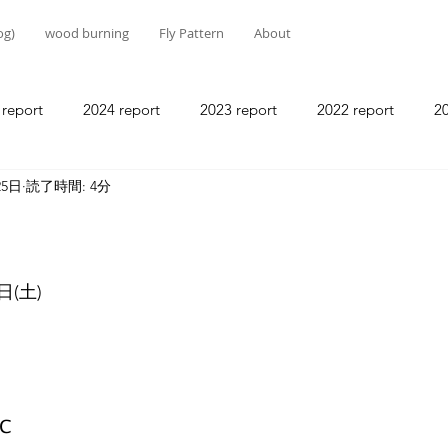
g)
wood burning
Fly Pattern
About
 report
2024 report
2023 report
2022 report
20
25日
読了時間: 4分
2018 report
2017 report
2016 report
2015 report
2011 report
2010 report
(土)
℃