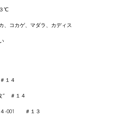
３℃
カ、コカゲ、マダラ、カディス
い
　＃１４
”改”　＃１４
４-001　　＃１３