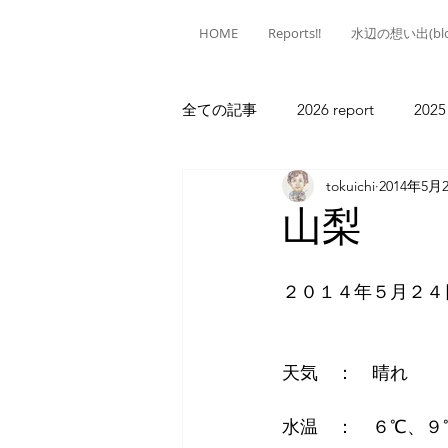
HOME
Reports!!
水辺の想い出(blo
全ての記事
2026 report
2025
tokuichi
2014年5月
2020 report
2019 report
山梨
2013 report
2012 report
２０１４年５月２４日
天気　：　晴れ
水温　：　６℃、９