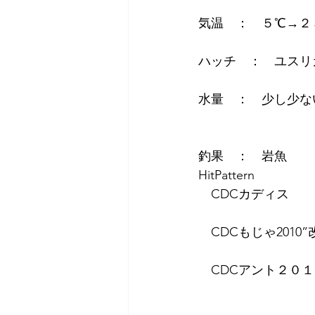
気温　：　５℃→２
ハッチ　：　ユスリ
水量　：　少し少な
釣果　：　岩魚
HitPattern
　CDCカディス　
　CDCもじゃ2010
　CDCアント２０１