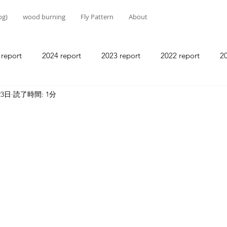
g)
wood burning
Fly Pattern
About
 report
2024 report
2023 report
2022 report
20
23日
読了時間: 1分
2018 report
2017 report
2016 report
2015 report
2011 report
2010 report