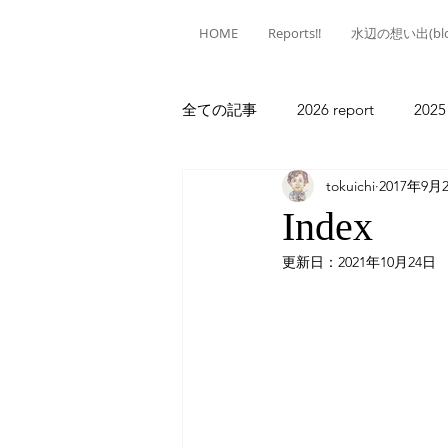
HOME
Reports!!
水辺の想い出(blo
全ての記事
2026 report
2025
tokuichi
2017年9月
2020 report
2019 report
Index
更新日：
2021年10月24日
2013 report
2012 report