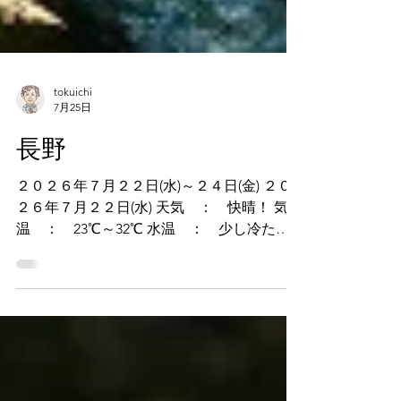
tokuichi
7月25日
長野
２０２６年７月２２日(水)～２４日(金) ２０
２６年７月２２日(水) 天気 ： 快晴！ 気
温 ： 23℃～32℃ 水温 ： 少し冷たい
水量 ： 少し渇水 ハッチ ： ？ 釣
果 ： 岩魚、アマゴ Hit Pattern テレス
トリアル各種 ＃１３、＃１４、＃１５、
＃１６ 本当なら、東北遠征でした。 家庭と
仕事、難易度高な調整を行い、出撃可能とな
ったのは直前。 しか～しだ、梅雨前線が最