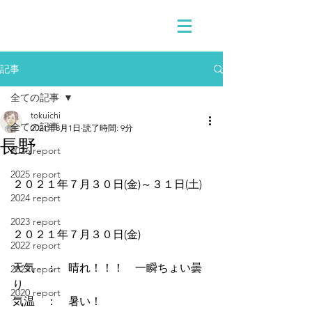
記事
全ての記事
tokuichi
全ての記事
2021年8月1日
読了時間: 9分
長野
2026 report
2025 report
２０２１年７月３０日(金)～３１日(土)
2024 report
2023 report
２０２１年７月３０日(金)
2022 report
天気　：　晴れ！！！　一瞬ちょい曇
2021 report
り
2020 report
気温　：　暑い！