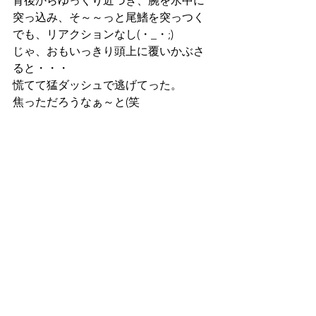
背後からゆっくり近づき、腕を水中に
突っ込み、そ～～っと尾鰭を突っつく
でも、リアクションなし(・_・;)
じゃ、おもいっきり頭上に覆いかぶさ
ると・・・
慌てて猛ダッシュで逃げてった。
焦っただろうなぁ～と(笑