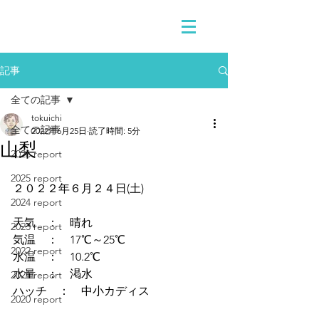
記事
全ての記事
tokuichi
全ての記事
2022年6月25日
読了時間: 5分
山梨
2026 report
2025 report
２０２２年６月２４日(土)
2024 report
天気　：　晴れ
2023 report
気温　：　17℃～25℃
2022 report
水温　：　10.2℃
水量　：　渇水
2021 report
ハッチ　：　中小カディス
2020 report