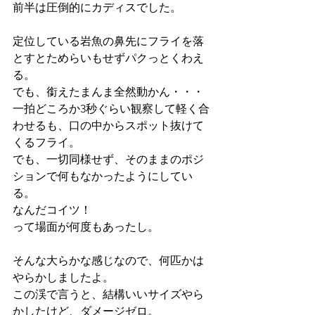
前半は圧倒的にカディスでした。
定位している岩魚の鼻先にフライを落
とすとためらいもせずパクっとくわえ
る。
でも、銜えたまんま全然動かん・・・
一拍どころか3秒ぐらい観察して軽く合
わせるも、口の中からスポット抜けて
くるフライ。
でも、一切同様せず、そのままのポジ
ションで何もなかったようにしてい
る。
なんだコイツ！
って場面が何度もあったし。
そんな大らかな感じなので、何匹かは
やらかしましたよ。
この渓で言うと、結構いいサイズやら
かしたけど、ダメージゼロ。