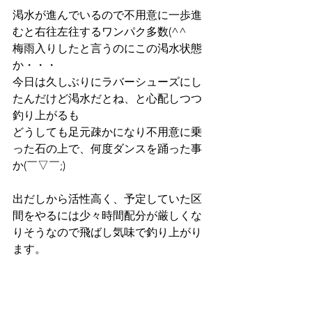
渇水が進んでいるので不用意に一歩進
むと右往左往するワンパク多数(^^ゞ
梅雨入りしたと言うのにこの渇水状態
か・・・
今日は久しぶりにラバーシューズにし
たんだけど渇水だとね、と心配しつつ
釣り上がるも
どうしても足元疎かになり不用意に乗
った石の上で、何度ダンスを踊った事
か(￣▽￣;)
出だしから活性高く、予定していた区
間をやるには少々時間配分が厳しくな
りそうなので飛ばし気味で釣り上がり
ます。