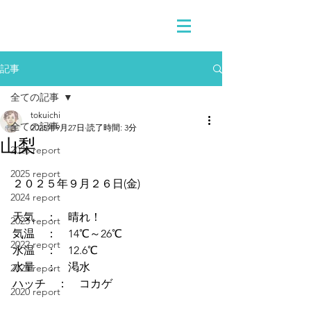
記事
全ての記事
tokuichi
全ての記事
2025年9月27日
読了時間: 3分
山梨
2026 report
2025 report
２０２５年９月２６日(金)
2024 report
天気　：　晴れ！
2023 report
気温　：　14℃～26℃
2022 report
水温　：　12.6℃
水量　：　渇水
2021 report
ハッチ　：　コカゲ
2020 report